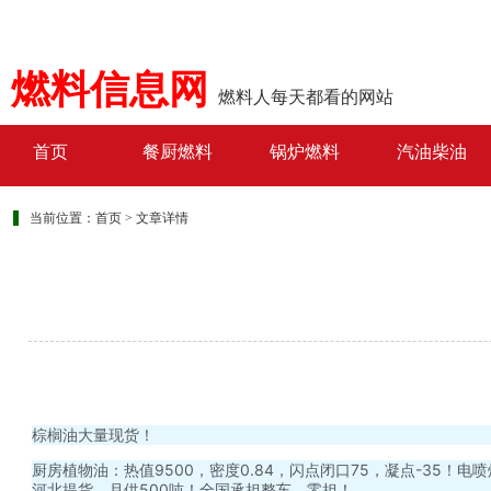
燃料信息网
燃料人每天都看的网站
首页
餐厨燃料
锅炉燃料
汽油柴油
当前位置：
首页
>
文章详情
棕榈油大量现货！
厨房植物油：热值9500，密度0.84，闪点闭口75，凝点-35！电
河北提货，月供500吨！全国承担整车、零担！