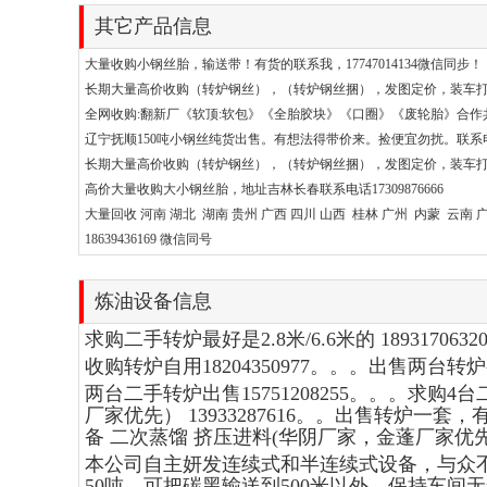
其它产品信息
大量收购小钢丝胎，输送带！有货的联系我，17747014134微信同步！
长期大量高价收购（转炉钢丝），（转炉钢丝捆），发图定价，装车打款， 
全网收购:翻新厂《软顶:软包》《全胎胶块》《口圈》《废轮胎》合作共赢:15
辽宁抚顺150吨小钢丝纯货出售。有想法得带价来。捡便宜勿扰。联系电话18
长期大量高价收购（转炉钢丝），（转炉钢丝捆），发图定价，装车打款， 
高价大量收购大小钢丝胎，地址吉林长春联系电话17309876666
大量回收 河南 湖北 湖南 贵州 广西 四川 山西 桂林 广州 内蒙 云南
18639436169 微信同号
炼油设备信息
求购二手转炉最好是2.8米/6.6米的 18931706
收购转炉自用18204350977。。。出售两台转炉有
两台二手转炉出售15751208255。。。求购
厂家优先） 13933287616。。出售转炉一套，
备 二次蒸馏 挤压进料(华阴厂家，金蓬厂家优先） 1
本公司自主妍发连续式和半连续式设备，与众不
50吨，可把碳黑输送到500米以外，保持车