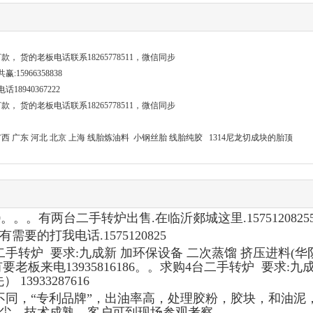
货的老板电话联系18265778511，微信同步
966358838
940367222
货的老板电话联系18265778511，微信同步
1
 广西 广东 河北 北京 上海 线胎炼油料 小钢丝胎 线胎纯胶 1314尼龙切成块的胎顶
320。。。有两台二手转炉出售.在临沂郯城这里.1575120825
需要的打我电话.1575120825
1
4台二手转炉 要求:九成新 加环保设备 二次蒸馏 挤压进料(
有要老板来电13935816186。。求购4台二手转炉 要求:九
3933287616
同，“专利品牌”，出油率高，处理胶粉，胶块，和油泥
间无尘，技术成熟，客户可到现场参观考察