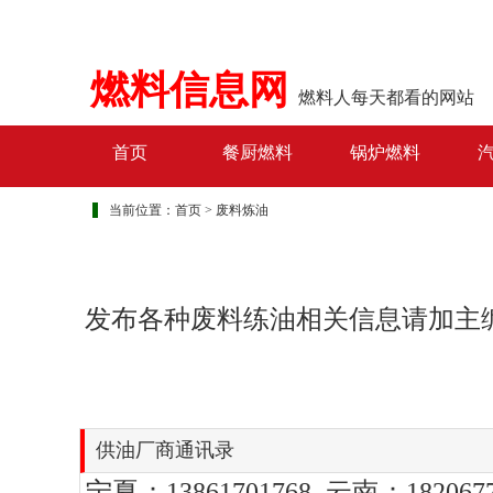
燃料信息网
燃料人每天都看的网站
首页
餐厨燃料
锅炉燃料
当前位置：
首页
>
废料炼油
发布各种废料练油相关信息请加主编微信1
供油厂商通讯录
宁夏：13861701768 云南：182067