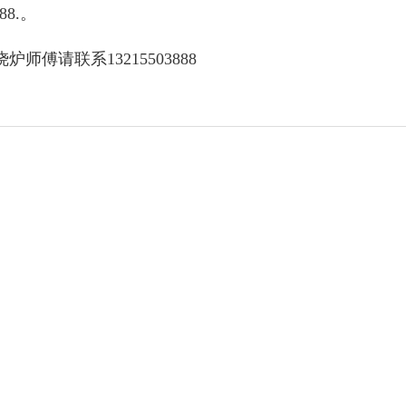
8.。
傅请联系13215503888