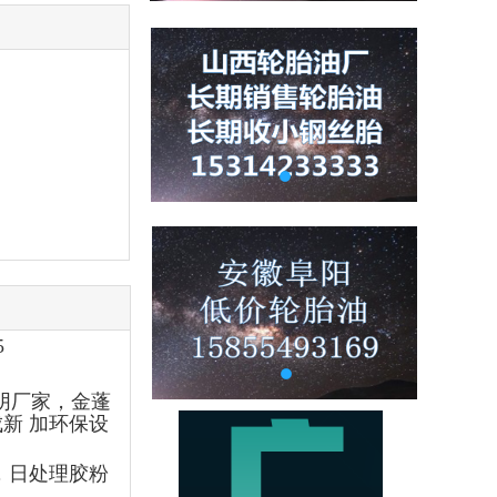
5
华阴厂家，金蓬
成新 加环保设
，日处理胶粉