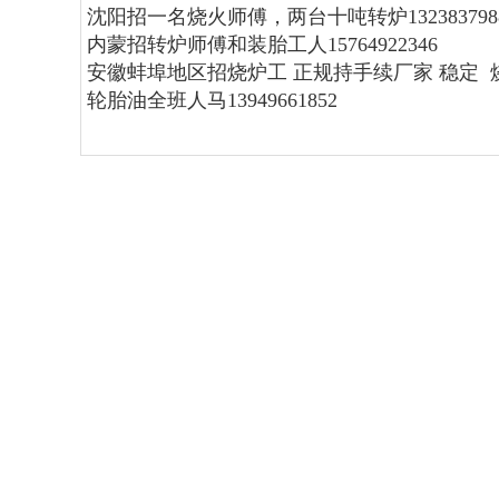
沈阳招一名烧火师傅，两台十吨转炉1323837988
内蒙招转炉师傅和装胎工人15764922346
安徽蚌埠地区招烧炉工 正规持手续厂家 稳定 烧炉师
轮胎油全班人马13949661852