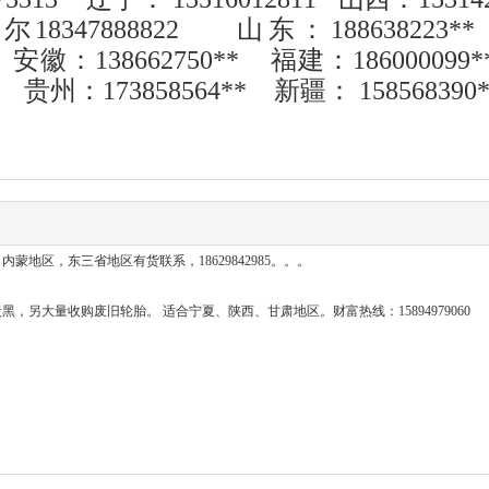
347888822
山东：188638223
**
安徽：138662750
**
福建：186000099
*
1
贵州：173858564
**
新疆： 158568390
蒙地区，东三省地区有货联系，18629842985。。。
1
炭黑，另大量收购废旧轮胎。 适合宁夏、陕西、甘肃地区。财富热线：15894979060
1