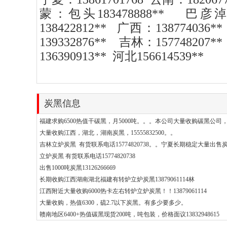
蒙：包头183478888
**
巴彦淖尔18
138422812
**
广西：138774036
**
139332876
**
吉林：157748207
**
136390913
** 河北156614539**
炭黑信息
福建求购6500热值干碳黑，月5000吨。。。本公司大量收购碳黑公司，内
大量收购江西，湖北，湖南炭黑，15555832500。。
吉林立炉炭黑 有货联系电话15774820738。。宁夏长期稳定大量出售
立炉炭黑 有货联系电话15774820738
出售1000吨炭黑13126266669
长期收购江西湖南湖北福建有转炉立炉炭黑13879061114林
江西附近大量收购6000热卡左右转炉立炉炭黑！！13879061114
大量收购，热值6300，硫2.7以下炭黑。有多少要多少。
赣南地区6400+热值碳黑现货200吨，吨包装，价格面议13832948615