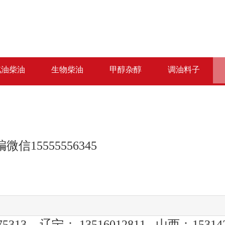
汽油柴油
生物柴油
甲醇杂醇
调油料子
5555556345
75313 辽宁： 13516012811 山西：15314