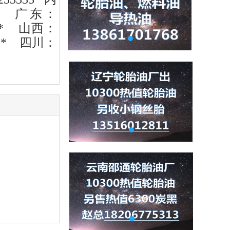
广东：
*
山西：
**
四川：