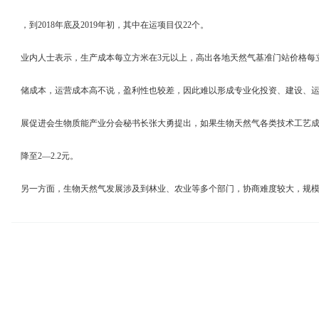
，到2018年底及2019年初，其中在运项目仅22个。
业内人士表示，生产成本每立方米在3元以上，高出各地天然气基准门站价格每立方米
储成本，运营成本高不说，盈利性也较差，因此难以形成专业化投资、建设、
展促进会生物质能产业分会秘书长张大勇提出，如果生物天然气各类技术工艺
降至2—2.2元。
另一方面，生物天然气发展涉及到林业、农业等多个部门，协商难度较大，规
化基础薄弱，产业发展暂未形成规模。中国农业大学教授程序指出，“单池规模
扩大规模，需要解决一个问题，即单一发展生物天然气是很难形成可持续、循
陈小平曾强调，建立生态农业基地、畜牧基地、高产能源植物的原料基地，为