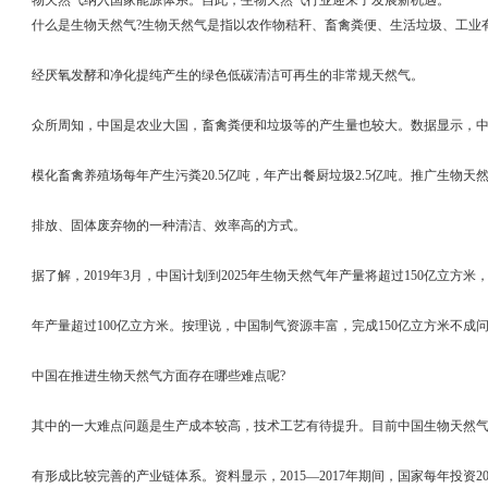
物天然气纳入国家能源体系。自此，生物天然气行业迎来了发展新机遇。
什么是生物天然气?生物天然气是指以农作物秸秆、畜禽粪便、生活垃圾、工业
经厌氧发酵和净化提纯产生的绿色低碳清洁可再生的非常规天然气。
众所周知，中国是农业大国，畜禽粪便和垃圾等的产生量也较大。数据显示，中
模化畜禽养殖场每年产生污粪20.5亿吨，年产出餐厨垃圾2.5亿吨。推广生物
排放、固体废弃物的一种清洁、效率高的方式。
据了解，2019年3月，中国计划到2025年生物天然气年产量将超过150亿立方米
年产量超过100亿立方米。按理说，中国制气资源丰富，完成150亿立方米不成
中国在推进生物天然气方面存在哪些难点呢?
其中的一大难点问题是生产成本较高，技术工艺有待提升。目前中国生物天然
有形成比较完善的产业链体系。资料显示，2015—2017年期间，国家每年投资